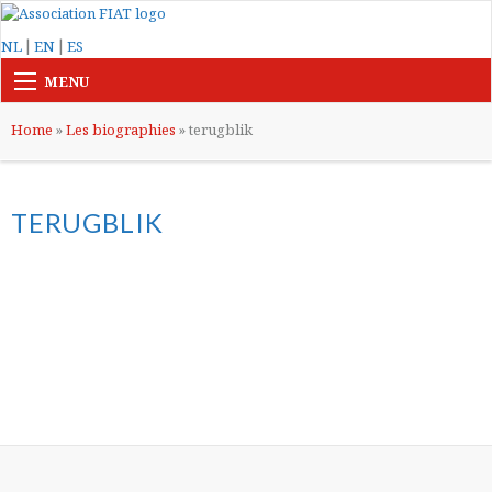
|
|
NL
EN
ES
MENU
Home
»
Les biographies
»
terugblik
TERUGBLIK