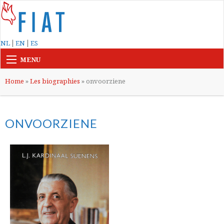
|
|
NL
EN
ES
MENU
Home
»
Les biographies
»
onvoorziene
ONVOORZIENE