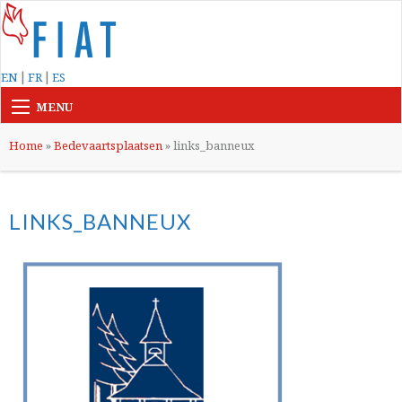
|
|
EN
FR
ES
MENU
Home
»
Bedevaartsplaatsen
»
links_banneux
LINKS_BANNEUX