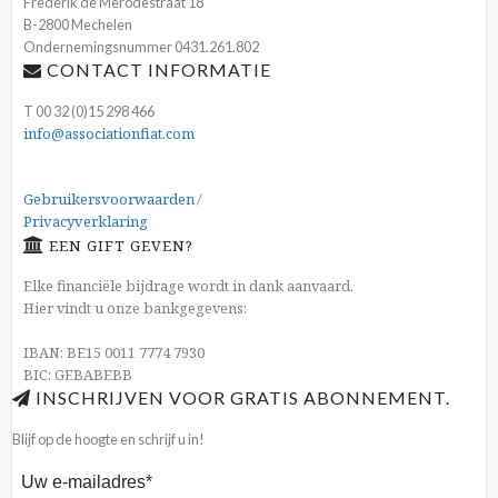
Frederik de Merodestraat 18
B-2800 Mechelen
Ondernemingsnummer 0431.261.802
CONTACT INFORMATIE
T 00 32 (0)15 298 466
info@associationfiat.com
Gebruikersvoorwaarden
/
Privacyverklaring
EEN GIFT GEVEN?
Elke financiële bijdrage wordt in dank aanvaard.
Hier vindt u onze bankgegevens:
IBAN: BE15 0011 7774 7930
BIC: GEBABEBB
INSCHRIJVEN VOOR GRATIS ABONNEMENT.
Blijf op de hoogte en schrijf u in!