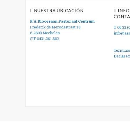
NUESTRA UBICACIÓN
INFO
CONT
P/A Diocesaan Pastoraal Centrum
Frederik de Merodestraat 18
T 00 32 (
B-2800 Mechelen
info@ass
CIF 0431.261.802
Términos
Declarac