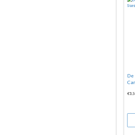
De 
Car
€
3,5