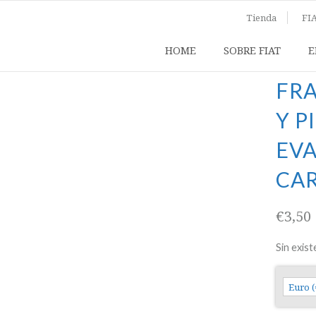
eva evangelización – Cardenal Suenens
Tienda
FIA
HOME
SOBRE FIAT
E
FRA
Y P
EVA
CA
€
3,50
Sin exist
Euro (